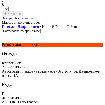
7
8
Завтра
Послезавтра
Маршрут не существует
Главная
›
Направления
›
Кривой Рог — Гайсин
Рекомендовано d-travel
Откуда
Кривой Рог
20:50
07.08.2026
Автовокзал, парковка возле кафе «Зустріч», ул. Днепровское
шоссе, 1А
Куда
Гайсин
01:30
08.08.2026
АЗС ОККО по трассе