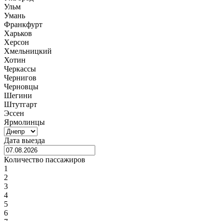
Ульм
Умань
Франкфурт
Харьков
Херсон
Хмельницкий
Хотин
Черкассы
Чернигов
Черновцы
Шегини
Штутгарт
Эссен
Ярмолинцы
Дата выезда
Количество пассажиров
1
2
3
4
5
6