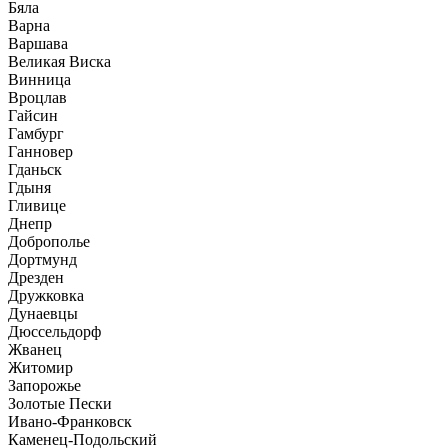
Бяла
Варна
Варшава
Великая Виска
Винница
Вроцлав
Гайсин
Гамбург
Ганновер
Гданьск
Гдыня
Гливице
Днепр
Доброполье
Дортмунд
Дрезден
Дружковка
Дунаевцы
Дюссельдорф
Жванец
Житомир
Запорожье
Золотые Пески
Ивано-Франковск
Каменец-Подольский