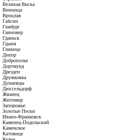
Великая Виска
Винница
Вроцлав
Гайсин
Гамбург
Ганновер
Гданьск
Гдыня
Гливице
Днепр
Доброполье
Дортмунд
Дрезден
Дружковка
Дунаевцы
Дюссельдорф
Жванец
Житомир
Запорожье
Золотые Пески
Ивано-Франковск
Каменец-Подольский
Каменское
Катовице
Кельн