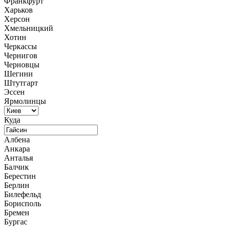
Франкфурт
Харьков
Херсон
Хмельницкий
Хотин
Черкассы
Чернигов
Черновцы
Шегини
Штутгарт
Эссен
Ярмолинцы
Куда
Албена
Анкара
Анталья
Балчик
Берестин
Берлин
Билефельд
Борисполь
Бремен
Бургас