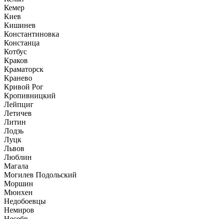
Кемер
Киев
Кишинев
Константиновка
Констанца
Котбус
Краков
Краматорск
Кранево
Кривой Рог
Кропивницкий
Лейпциг
Летичев
Литин
Лодзь
Луцк
Львов
Люблин
Магала
Могилев Подольский
Моршин
Мюнхен
Недобоевцы
Немиров
Несебр