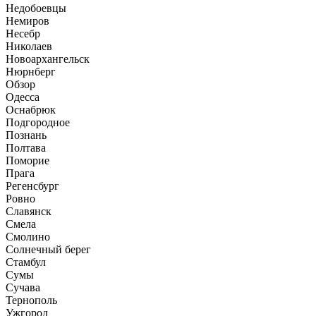
Недобоевцы
Немиров
Несебр
Николаев
Новоархангельск
Нюрнберг
Обзор
Одесса
Оснабрюк
Подгородное
Познань
Полтава
Поморие
Прага
Регенсбург
Ровно
Славянск
Смела
Смолино
Солнечный берег
Стамбул
Сумы
Сучава
Тернополь
Ужгород