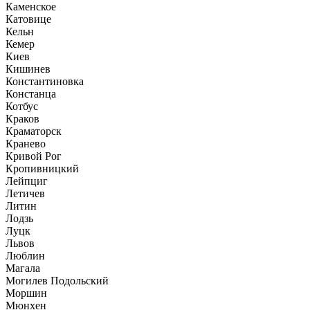
Каменское
Катовице
Кельн
Кемер
Киев
Кишинев
Константиновка
Констанца
Котбус
Краков
Краматорск
Кранево
Кривой Рог
Кропивницкий
Лейпциг
Летичев
Литин
Лодзь
Луцк
Львов
Люблин
Магала
Могилев Подольский
Моршин
Мюнхен