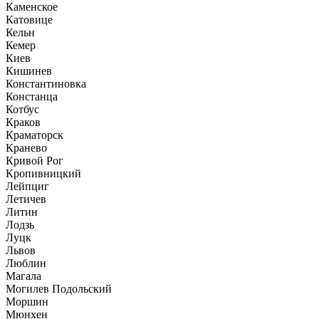
Каменское
Катовице
Кельн
Кемер
Киев
Кишинев
Константиновка
Констанца
Котбус
Краков
Краматорск
Кранево
Кривой Рог
Кропивницкий
Лейпциг
Летичев
Литин
Лодзь
Луцк
Львов
Люблин
Магала
Могилев Подольский
Моршин
Мюнхен