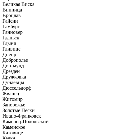
Великая Виска
Винница
Вроцлав
Гайсин
Гамбург
Ганновер
Гданьск
Гдыня
Гливице
Днепр
Доброполье
Дортмунд
Дрезден
Дружковка
Дунаевцы
Дюссельдорф
Жванец
Житомир
Запорожье
Золотые Пески
Ивано-Франковск
Каменец-Подольский
Каменское
Катовице
Кельн