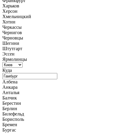
Франкфурт
Харьков
Херсон
Хмельницкий
Хотин
Черкассы
Чернигов
Черновцы
Шегини
Штутгарт
Эссен
Ярмолинцы
Куда
Албена
Анкара
Анталья
Балчик
Берестин
Берлин
Билефельд
Борисполь
Бремен
Бургас