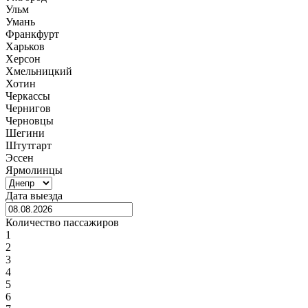
Ульм
Умань
Франкфурт
Харьков
Херсон
Хмельницкий
Хотин
Черкассы
Чернигов
Черновцы
Шегини
Штутгарт
Эссен
Ярмолинцы
Дата выезда
Количество пассажиров
1
2
3
4
5
6