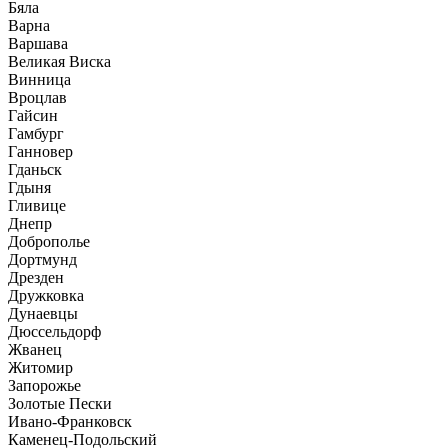
Бяла
Варна
Варшава
Великая Виска
Винница
Вроцлав
Гайсин
Гамбург
Ганновер
Гданьск
Гдыня
Гливице
Днепр
Доброполье
Дортмунд
Дрезден
Дружковка
Дунаевцы
Дюссельдорф
Жванец
Житомир
Запорожье
Золотые Пески
Ивано-Франковск
Каменец-Подольский