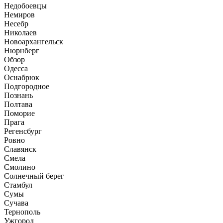
Недобоевцы
Немиров
Несебр
Николаев
Новоархангельск
Нюрнберг
Обзор
Одесса
Оснабрюк
Подгородное
Познань
Полтава
Поморие
Прага
Регенсбург
Ровно
Славянск
Смела
Смолино
Солнечный берег
Стамбул
Сумы
Сучава
Тернополь
Ужгород