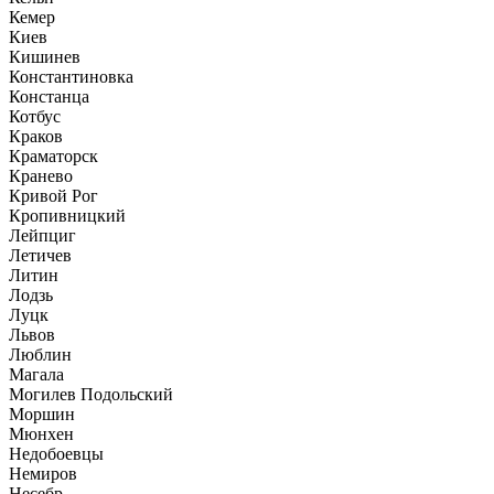
Кемер
Киев
Кишинев
Константиновка
Констанца
Котбус
Краков
Краматорск
Кранево
Кривой Рог
Кропивницкий
Лейпциг
Летичев
Литин
Лодзь
Луцк
Львов
Люблин
Магала
Могилев Подольский
Моршин
Мюнхен
Недобоевцы
Немиров
Несебр