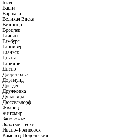
Бяла
Варна
Варшава
Великая Виска
Винница
Вроцлав
Гайсин
Гамбург
Ганновер
Гданьск
Гдыня
Гливице
Днепр
Доброполье
Дортмунд
Дрезден
Дружковка
Дунаевцы
Дюссельдорф
Жванец
Житомир
Запорожье
Золотые Пески
Ивано-Франковск
Каменец-Подольский