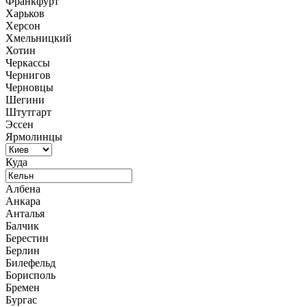
Франкфурт
Харьков
Херсон
Хмельницкий
Хотин
Черкассы
Чернигов
Черновцы
Шегини
Штутгарт
Эссен
Ярмолинцы
Куда
Албена
Анкара
Анталья
Балчик
Берестин
Берлин
Билефельд
Борисполь
Бремен
Бургас