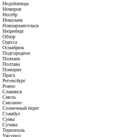
Недобоевцы
Немиров
Несебр
Николаев
Новоархангельск
Нюрнберг
Обзор
Одесса
Оснабрюк
Подгородное
Познань
Полтава
Поморие
Прага
Регенсбург
Ровно
Славянск
Смела
Смолино
Солнечный берег
Стамбул
Сумы
Сучава
Тернополь
Ужгород