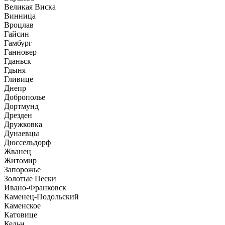
Великая Виска
Винница
Вроцлав
Гайсин
Гамбург
Ганновер
Гданьск
Гдыня
Гливице
Днепр
Доброполье
Дортмунд
Дрезден
Дружковка
Дунаевцы
Дюссельдорф
Жванец
Житомир
Запорожье
Золотые Пески
Ивано-Франковск
Каменец-Подольский
Каменское
Катовице
Кельн