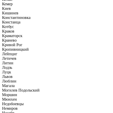
Кемер
Киев
Кишинев
Константиновка
Констанца
Котбус
Краков
Краматорск
Кранево
Кривой Рог
Кропивницкий
Лейпциг
Летичев
Литин
Лодзь
Луцк
Львов
Люблин
Магала
Могилев Подольский
Моршин
Мюнхен
Недобоевцы
Немиров
Несебр