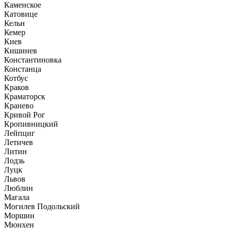
Каменское
Катовице
Кельн
Кемер
Киев
Кишинев
Константиновка
Констанца
Котбус
Краков
Краматорск
Кранево
Кривой Рог
Кропивницкий
Лейпциг
Летичев
Литин
Лодзь
Луцк
Львов
Люблин
Магала
Могилев Подольский
Моршин
Мюнхен