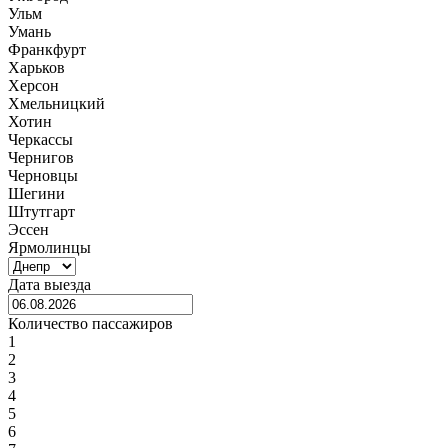
Ульм
Умань
Франкфурт
Харьков
Херсон
Хмельницкий
Хотин
Черкассы
Чернигов
Черновцы
Шегини
Штутгарт
Эссен
Ярмолинцы
Дата выезда
Количество пассажиров
1
2
3
4
5
6