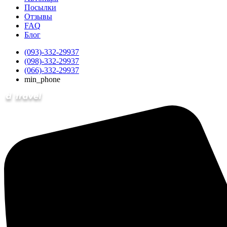
Посылки
Отзывы
FAQ
Блог
(093)-332-29937
(098)-332-29937
(066)-332-29937
min_phone