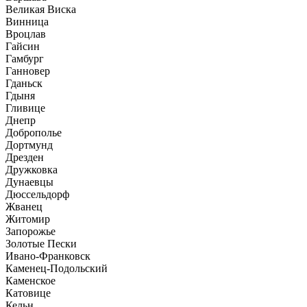
Великая Виска
Винница
Вроцлав
Гайсин
Гамбург
Ганновер
Гданьск
Гдыня
Гливице
Днепр
Доброполье
Дортмунд
Дрезден
Дружковка
Дунаевцы
Дюссельдорф
Жванец
Житомир
Запорожье
Золотые Пески
Ивано-Франковск
Каменец-Подольский
Каменское
Катовице
Кельн