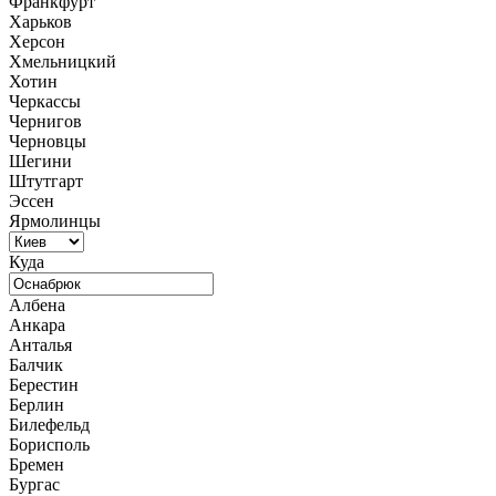
Франкфурт
Харьков
Херсон
Хмельницкий
Хотин
Черкассы
Чернигов
Черновцы
Шегини
Штутгарт
Эссен
Ярмолинцы
Куда
Албена
Анкара
Анталья
Балчик
Берестин
Берлин
Билефельд
Борисполь
Бремен
Бургас