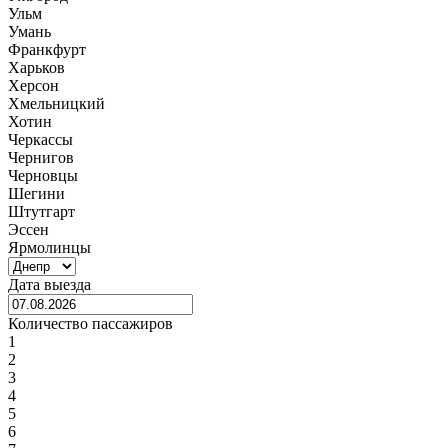
Ульм
Умань
Франкфурт
Харьков
Херсон
Хмельницкий
Хотин
Черкассы
Чернигов
Черновцы
Шегини
Штутгарт
Эссен
Ярмолинцы
Дата выезда
Количество пассажиров
1
2
3
4
5
6