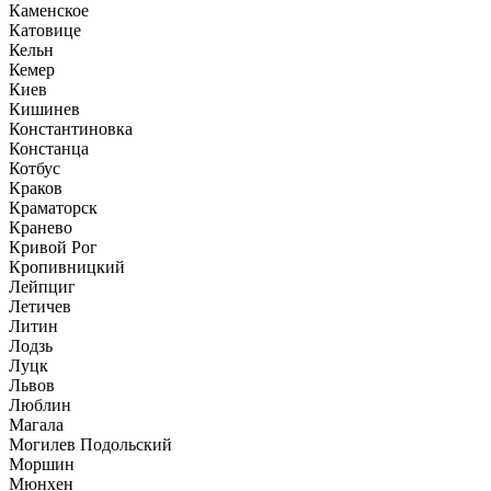
Каменское
Катовице
Кельн
Кемер
Киев
Кишинев
Константиновка
Констанца
Котбус
Краков
Краматорск
Кранево
Кривой Рог
Кропивницкий
Лейпциг
Летичев
Литин
Лодзь
Луцк
Львов
Люблин
Магала
Могилев Подольский
Моршин
Мюнхен