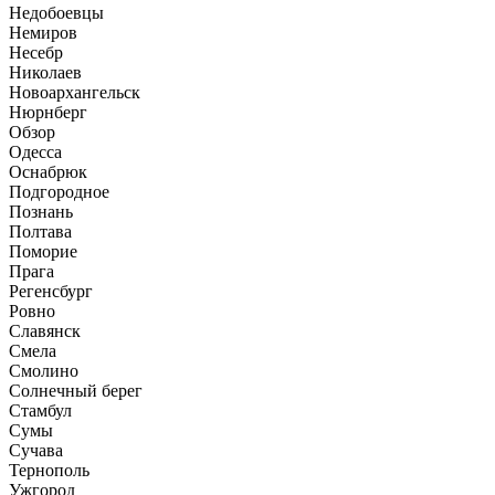
Недобоевцы
Немиров
Несебр
Николаев
Новоархангельск
Нюрнберг
Обзор
Одесса
Оснабрюк
Подгородное
Познань
Полтава
Поморие
Прага
Регенсбург
Ровно
Славянск
Смела
Смолино
Солнечный берег
Стамбул
Сумы
Сучава
Тернополь
Ужгород