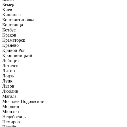
Кемер
Киев
Кишинев
Константиновка
Констанца
Котбус
Краков
Краматорск
Кранево
Кривой Рог
Кропивницкий
Лейпциг
Летичев
Литин
Лодзь
Луцк
Львов
Люблин
Магала
Могилев Подольский
Моршин
Мюнхен
Недобоевцы
Немиров
Несебр