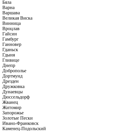
Бяла
Варна
Варшава
Великая Виска
Винница
Вроцлав
Гайсин
Гамбург
Ганновер
Гданьск
Гдыня
Гливице
Днепр
Доброполье
Дортмунд
Дрезден
Дружковка
Дунаевцы
Дюссельдорф
Жванец
Житомир
Запорожье
Золотые Пески
Ивано-Франковск
Каменец-Подольский