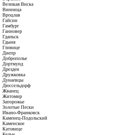
Великая Виска
Винница
Вроцлав
Гайсин
Гамбург
Ганновер
Гданьск
Гдыня
Гливице
Днепр
Доброполье
Дортмунд
Дрезден
Дружковка
Дунаевцы
Дюссельдорф
Жванец
Житомир
Запорожье
Золотые Пески
Ивано-Франковск
Каменец-Подольский
Каменское
Катовице
Кельн