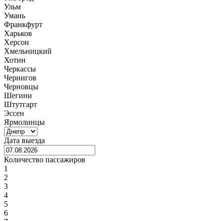
Ульм
Умань
Франкфурт
Харьков
Херсон
Хмельницкий
Хотин
Черкассы
Чернигов
Черновцы
Шегини
Штутгарт
Эссен
Ярмолинцы
Дата выезда
Количество пассажиров
1
2
3
4
5
6