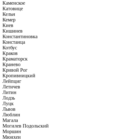
Каменское
Катовице
Кельн
Кемер
Киев
Кишинев
Константиновка
Констанца
Котбус
Краков
Краматорск
Кранево
Кривой Рог
Кропивницкий
Лейпциг
Летичев
Литин
Лодзь
Луцк
Львов
Люблин
Магала
Могилев Подольский
Моршин
Мюнхен