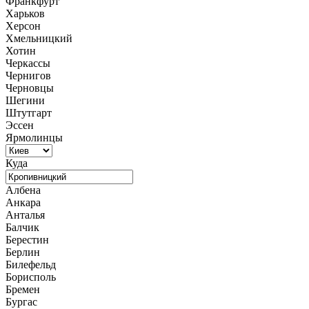
Франкфурт
Харьков
Херсон
Хмельницкий
Хотин
Черкассы
Чернигов
Черновцы
Шегини
Штутгарт
Эссен
Ярмолинцы
Куда
Албена
Анкара
Анталья
Балчик
Берестин
Берлин
Билефельд
Борисполь
Бремен
Бургас