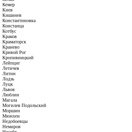
Кемер
Киев
Кишинев
Константиновка
Констанца
Котбус
Краков
Краматорск
Кранево
Кривой Рог
Кропивницкий
Лейпциг
Летичев
Литин
Лодзь
Луцк
Львов
Люблин
Магала
Могилев Подольский
Моршин
Мюнхен
Недобоевцы
Немиров
Несебр