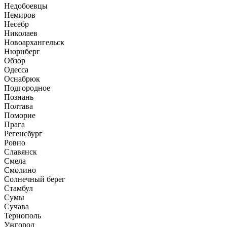
Недобоевцы
Немиров
Несебр
Николаев
Новоархангельск
Нюрнберг
Обзор
Одесса
Оснабрюк
Подгородное
Познань
Полтава
Поморие
Прага
Регенсбург
Ровно
Славянск
Смела
Смолино
Солнечный берег
Стамбул
Сумы
Сучава
Тернополь
Ужгород