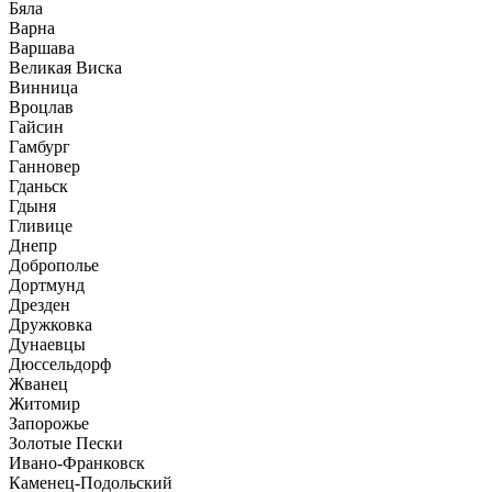
Бяла
Варна
Варшава
Великая Виска
Винница
Вроцлав
Гайсин
Гамбург
Ганновер
Гданьск
Гдыня
Гливице
Днепр
Доброполье
Дортмунд
Дрезден
Дружковка
Дунаевцы
Дюссельдорф
Жванец
Житомир
Запорожье
Золотые Пески
Ивано-Франковск
Каменец-Подольский