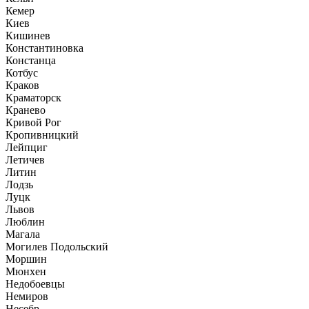
Кемер
Киев
Кишинев
Константиновка
Констанца
Котбус
Краков
Краматорск
Кранево
Кривой Рог
Кропивницкий
Лейпциг
Летичев
Литин
Лодзь
Луцк
Львов
Люблин
Магала
Могилев Подольский
Моршин
Мюнхен
Недобоевцы
Немиров
Несебр