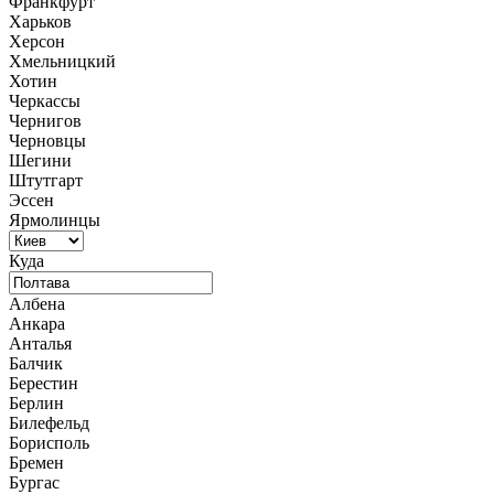
Франкфурт
Харьков
Херсон
Хмельницкий
Хотин
Черкассы
Чернигов
Черновцы
Шегини
Штутгарт
Эссен
Ярмолинцы
Куда
Албена
Анкара
Анталья
Балчик
Берестин
Берлин
Билефельд
Борисполь
Бремен
Бургас