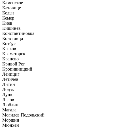
Каменское
Катовице
Кельн
Кемер
Киев
Кишинев
Константиновка
Констанца
Котбус
Краков
Краматорск
Кранево
Кривой Рог
Кропивницкий
Лейпциг
Летичев
Литин
Лодзь
Луцк
Львов
Люблин
Магала
Могилев Подольский
Моршин
Мюнхен