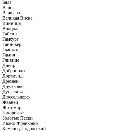
Бяла
Варна
Варшава
Великая Виска
Винница
Вроцлав
Гайсин
Гамбург
Ганновер
Гданьск
Гдыня
Гливице
Днепр
Доброполье
Дортмунд
Дрезден
Дружковка
Дунаевцы
Дюссельдорф
Жванец
Житомир
Запорожье
Золотые Пески
Ивано-Франковск
Каменец-Подольский