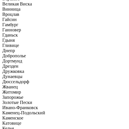
Великая Виска
Винница
Вроцлав
Гайсин
Гамбург
Ганновер
Гданьск
Гдыня
Гливице
Днепр
Доброполье
Дортмунд
Дрезден
Дружковка
Дунаевцы
Дюссельдорф
Жванец
Житомир
Запорожье
Золотые Пески
Ивано-Франковск
Каменец-Подольский
Каменское
Катовице
Кельн