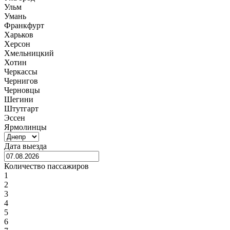
Ульм
Умань
Франкфурт
Харьков
Херсон
Хмельницкий
Хотин
Черкассы
Чернигов
Черновцы
Шегини
Штутгарт
Эссен
Ярмолинцы
Дата выезда
Количество пассажиров
1
2
3
4
5
6