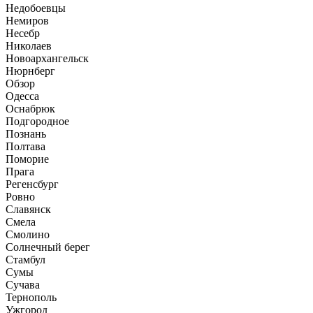
Недобоевцы
Немиров
Несебр
Николаев
Новоархангельск
Нюрнберг
Обзор
Одесса
Оснабрюк
Подгородное
Познань
Полтава
Поморие
Прага
Регенсбург
Ровно
Славянск
Смела
Смолино
Солнечный берег
Стамбул
Сумы
Сучава
Тернополь
Ужгород