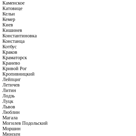
Каменское
Катовице
Кельн
Кемер
Киев
Кишинев
Константиновка
Констанца
Котбус
Краков
Краматорск
Кранево
Кривой Рог
Кропивницкий
Лейпциг
Летичев
Литин
Лодзь
Луцк
Львов
Люблин
Магала
Могилев Подольский
Моршин
Мюнхен