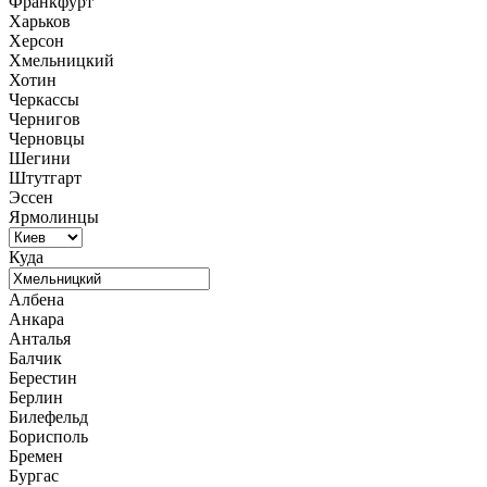
Франкфурт
Харьков
Херсон
Хмельницкий
Хотин
Черкассы
Чернигов
Черновцы
Шегини
Штутгарт
Эссен
Ярмолинцы
Куда
Албена
Анкара
Анталья
Балчик
Берестин
Берлин
Билефельд
Борисполь
Бремен
Бургас