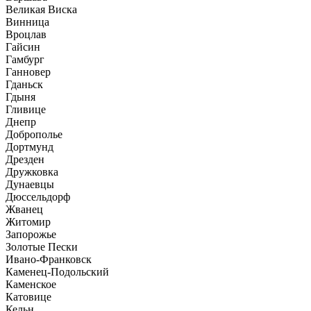
Великая Виска
Винница
Вроцлав
Гайсин
Гамбург
Ганновер
Гданьск
Гдыня
Гливице
Днепр
Доброполье
Дортмунд
Дрезден
Дружковка
Дунаевцы
Дюссельдорф
Жванец
Житомир
Запорожье
Золотые Пески
Ивано-Франковск
Каменец-Подольский
Каменское
Катовице
Кельн