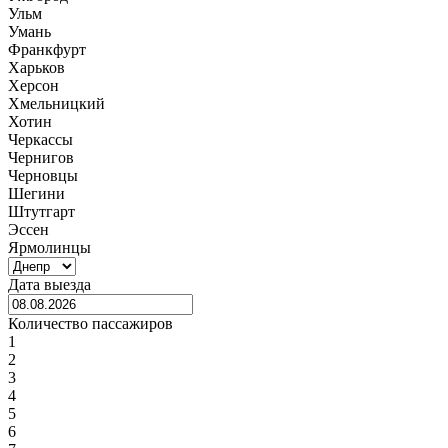
Ульм
Умань
Франкфурт
Харьков
Херсон
Хмельницкий
Хотин
Черкассы
Чернигов
Черновцы
Шегини
Штутгарт
Эссен
Ярмолинцы
Дата выезда
Количество пассажиров
1
2
3
4
5
6