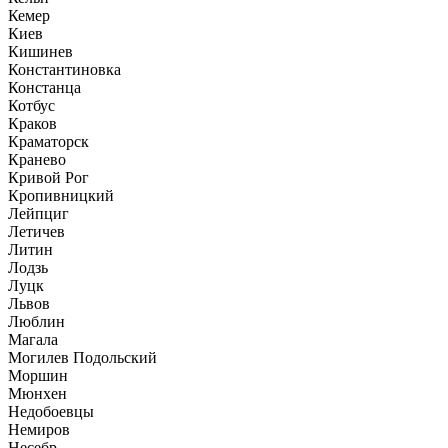
Кемер
Киев
Кишинев
Константиновка
Констанца
Котбус
Краков
Краматорск
Кранево
Кривой Рог
Кропивницкий
Лейпциг
Летичев
Литин
Лодзь
Луцк
Львов
Люблин
Магала
Могилев Подольский
Моршин
Мюнхен
Недобоевцы
Немиров
Несебр