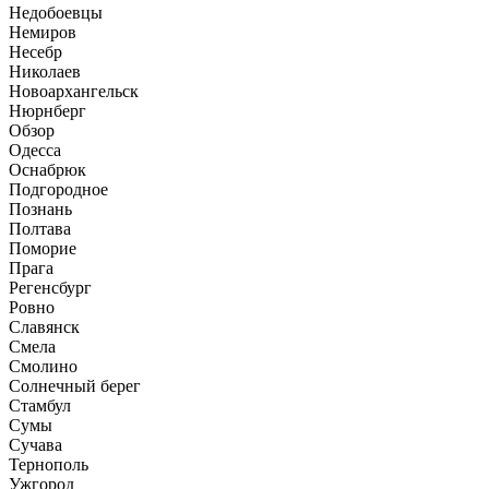
Недобоевцы
Немиров
Несебр
Николаев
Новоархангельск
Нюрнберг
Обзор
Одесса
Оснабрюк
Подгородное
Познань
Полтава
Поморие
Прага
Регенсбург
Ровно
Славянск
Смела
Смолино
Солнечный берег
Стамбул
Сумы
Сучава
Тернополь
Ужгород