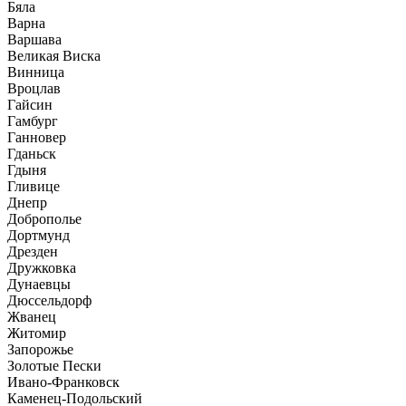
Бяла
Варна
Варшава
Великая Виска
Винница
Вроцлав
Гайсин
Гамбург
Ганновер
Гданьск
Гдыня
Гливице
Днепр
Доброполье
Дортмунд
Дрезден
Дружковка
Дунаевцы
Дюссельдорф
Жванец
Житомир
Запорожье
Золотые Пески
Ивано-Франковск
Каменец-Подольский