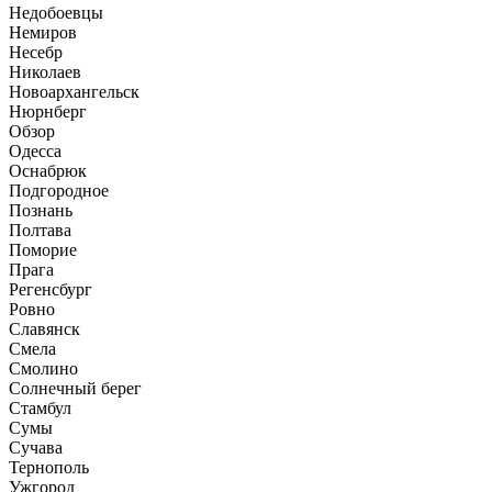
Недобоевцы
Немиров
Несебр
Николаев
Новоархангельск
Нюрнберг
Обзор
Одесса
Оснабрюк
Подгородное
Познань
Полтава
Поморие
Прага
Регенсбург
Ровно
Славянск
Смела
Смолино
Солнечный берег
Стамбул
Сумы
Сучава
Тернополь
Ужгород