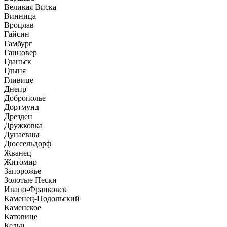
Великая Виска
Винница
Вроцлав
Гайсин
Гамбург
Ганновер
Гданьск
Гдыня
Гливице
Днепр
Доброполье
Дортмунд
Дрезден
Дружковка
Дунаевцы
Дюссельдорф
Жванец
Житомир
Запорожье
Золотые Пески
Ивано-Франковск
Каменец-Подольский
Каменское
Катовице
Кельн