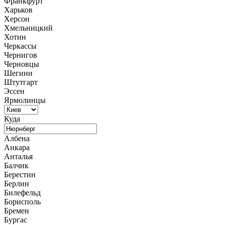
Франкфурт
Харьков
Херсон
Хмельницкий
Хотин
Черкассы
Чернигов
Черновцы
Шегини
Штутгарт
Эссен
Ярмолинцы
Куда
Албена
Анкара
Анталья
Балчик
Берестин
Берлин
Билефельд
Борисполь
Бремен
Бургас