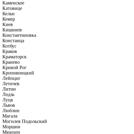
Каменское
Катовице
Кельн
Кемер
Киев
Кишинев
Константиновка
Констанца
Котбус
Краков
Краматорск
Кранево
Кривой Рог
Кропивницкий
Лейпциг
Летичев
Литин
Лодзь
Луцк
Львов
Люблин
Магала
Могилев Подольский
Моршин
Мюнхен