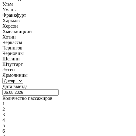
Ульм
Умань
Франкфурт
Харьков
Херсон
Хмельницкий
Хотин
Черкассы
Чернигов
Черновцы
Шегини
Штутгарт
Эссен
Ярмолинцы
Дата выезда
Количество пассажиров
1
2
3
4
5
6