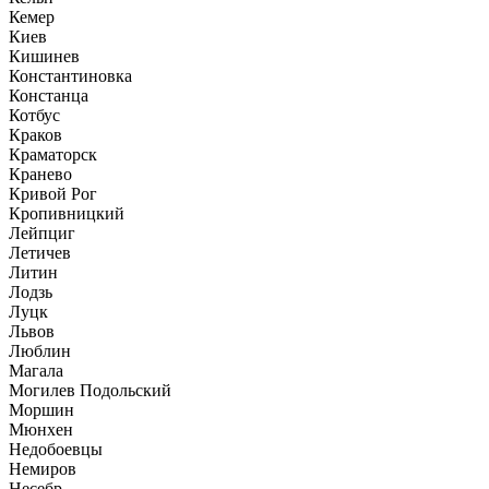
Кемер
Киев
Кишинев
Константиновка
Констанца
Котбус
Краков
Краматорск
Кранево
Кривой Рог
Кропивницкий
Лейпциг
Летичев
Литин
Лодзь
Луцк
Львов
Люблин
Магала
Могилев Подольский
Моршин
Мюнхен
Недобоевцы
Немиров
Несебр