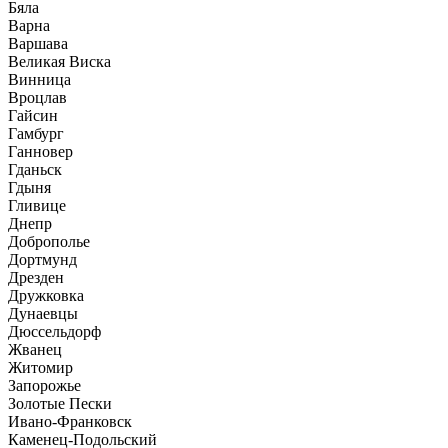
Бяла
Варна
Варшава
Великая Виска
Винница
Вроцлав
Гайсин
Гамбург
Ганновер
Гданьск
Гдыня
Гливице
Днепр
Доброполье
Дортмунд
Дрезден
Дружковка
Дунаевцы
Дюссельдорф
Жванец
Житомир
Запорожье
Золотые Пески
Ивано-Франковск
Каменец-Подольский